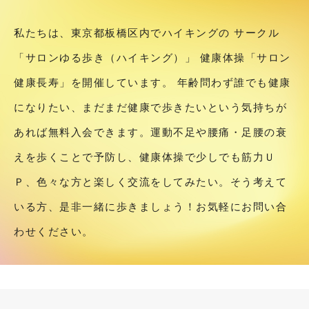
実施内容
私たちは、東京都板橋区内でハイキングの
サークル
２０２１年
「サロンゆる歩き（ハイキング）」
健康体操「サロン
２０２２年
健康長寿」を開催しています。
年齢問わず誰でも健康
２０２３年
になりたい、まだまだ健康で歩きたいという気持ちが
あれば無料入会できます。運動不足や腰痛・足腰の衰
２０２４年
えを歩くことで予防し、健康体操で少しでも筋力Ｕ
２０２５年
Ｐ、色々な方と楽しく交流をしてみたい。そう考えて
２０２６年
いる方、是非一緒に歩きましょう！お気軽にお問い合
わせください。
サロン健康長寿とは
各種入会案内