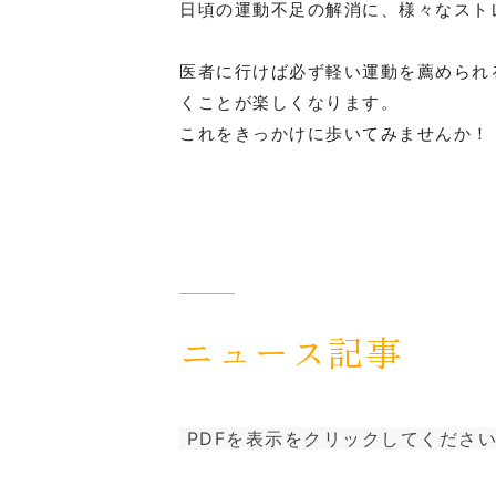
日頃の運動不足の解消に、様々なスト
医者に行けば必ず軽い運動を薦められ
お知らせ
くことが楽しくなります。
これをきっかけに歩いてみませんか！
８月30日（日）大原伊勢海老は８月29日（土）入笠
ます。
親睦会を８月８日（土）板橋区西台「おいしい野菜
１１時３０分開始です。決定です。
ニュース記事
PDFを表示をクリックしてくださ