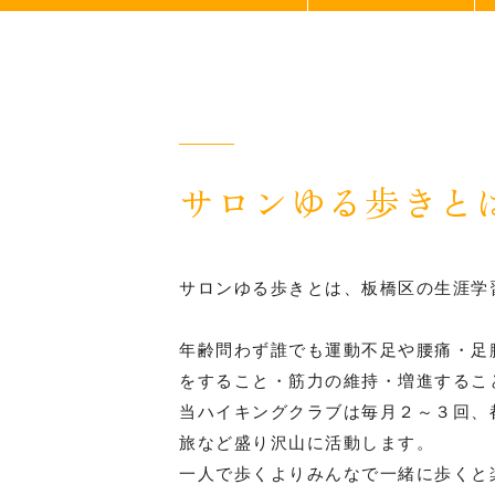
実施内容
２０２１年
２０２２年
２０２３年
サロンゆる歩きと
２０２４年
２０２５年
サロンゆる歩きとは、板橋区の生涯学
２０２６年
年齢問わず誰でも運動不足や腰痛・足
をすること・筋力の維持・増進するこ
サロン健康長寿とは
当ハイキングクラブは毎月２～３回、
旅など盛り沢山に活動します。
一人で歩くよりみんなで一緒に歩くと
各種入会案内