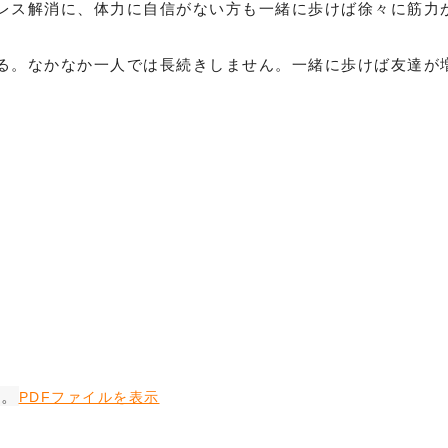
レス解消に、体力に自信がない方も一緒に歩けば徐々に筋力
る。なかなか一人では長続きしません。一緒に歩けば友達が
山に変更になり
塾レストラン」
い。
PDFファイルを表示